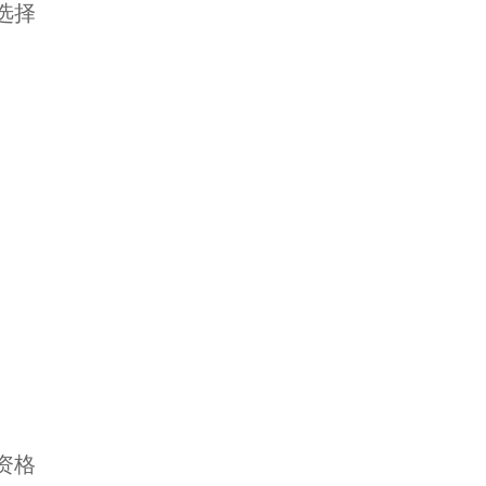
选择
资格