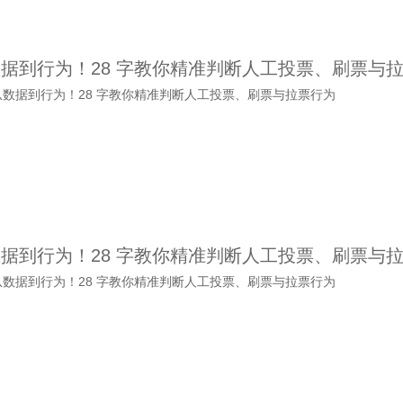
据到行为！28 字教你精准判断人工投票、刷票与
从数据到行为！28 字教你精准判断人工投票、刷票与拉票行为
据到行为！28 字教你精准判断人工投票、刷票与
从数据到行为！28 字教你精准判断人工投票、刷票与拉票行为