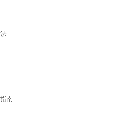
方法
用指南