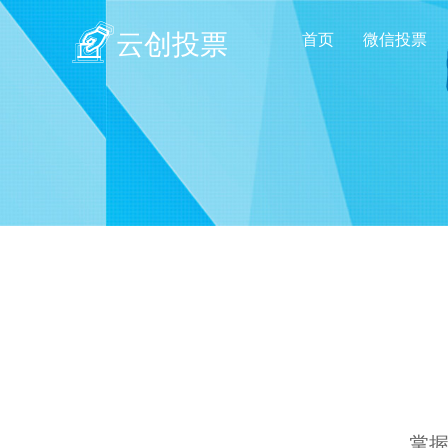
首页
微信投票
掌