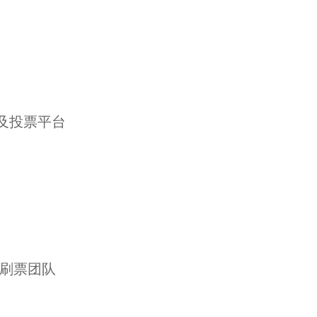
及投票平台
业刷票团队