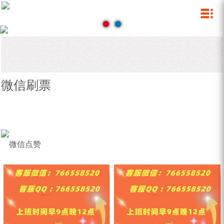
微信刷票
微信点赞