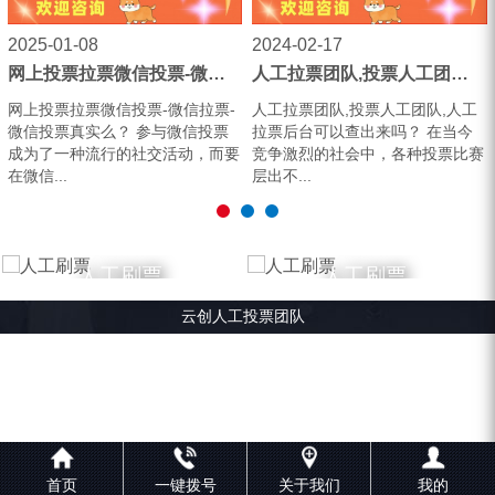
2025-01-08
2024-02-17
网上投票拉票微信投票-微信拉票-微信...
人工拉票团队,投票人工团队,人工拉票...
网上投票拉票微信投票-微信拉票-
人工拉票团队,投票人工团队,人工
微信投票真实么？ 参与微信投票
拉票后台可以查出来吗？ 在当今
成为了一种流行的社交活动，而要
竞争激烈的社会中，各种投票比赛
在微信...
层出不...
人工刷票
人工刷票
云创人工投票团队
首页
一键拨号
关于我们
我的