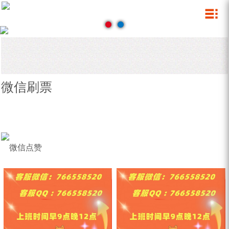
微信刷票
微信点赞