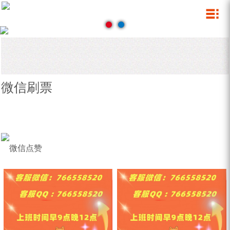
微信刷票
微信点赞