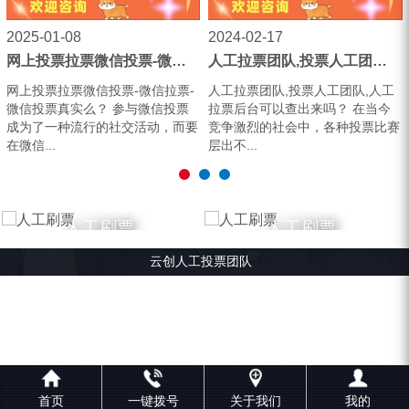
2025-01-08
2024-02-17
网上投票拉票微信投票-微信拉票-微信...
人工拉票团队,投票人工团队,人工拉票...
网上投票拉票微信投票-微信拉票-
人工拉票团队,投票人工团队,人工
微信投票真实么？ 参与微信投票
拉票后台可以查出来吗？ 在当今
成为了一种流行的社交活动，而要
竞争激烈的社会中，各种投票比赛
在微信...
层出不...
人工刷票
人工刷票
云创人工投票团队
首页
一键拨号
关于我们
我的