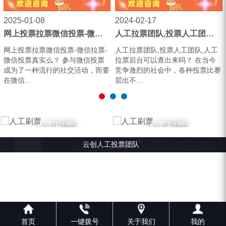
2025-01-08
2024-02-17
网上投票拉票微信投票-微信拉票-微信...
人工拉票团队,投票人工团队,人工拉票...
网上投票拉票微信投票-微信拉票-
人工拉票团队,投票人工团队,人工
微信投票真实么？ 参与微信投票
拉票后台可以查出来吗？ 在当今
成为了一种流行的社交活动，而要
竞争激烈的社会中，各种投票比赛
在微信...
层出不...
人工刷票
人工刷票
云创人工投票团队
首页
一键拨号
关于我们
我的